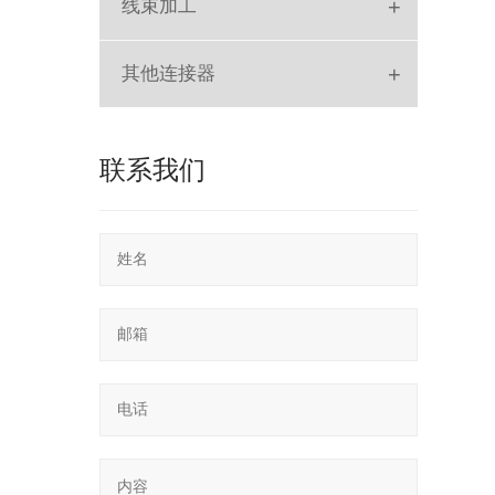
+
线束加工
排线
+
其他连接器
SLOT
联系我们
POGO PIN
RF
SD Card
轻触开关