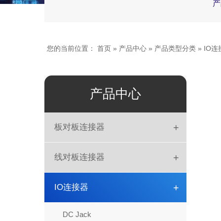
产
您的当前位置：
首页
»
产品中心
»
产品类型分类
»
IO连
产品中心
+
板对板连接器
板对板
+
线对板连接器
DIN41612
简牛
+
IO连接器
排母
DIP
DC Jack