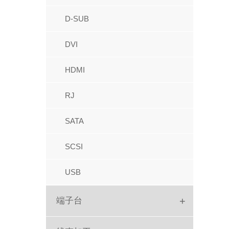
IC座
牛角
D-SUB
圆孔排母
FPC
DVI
圆孔排针
IDC
HDMI
跳线帽
红色IDC
RJ
PC104
Picoflex
SATA
排针
SATA
SCSI
针座胶壳端子
USB
+
端子台