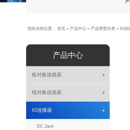
产
您的当前位置：
首页
»
产品中心
»
产品类型分类
»
IO连
产品中心
+
板对板连接器
板对板
+
线对板连接器
DIN41612
简牛
+
IO连接器
排母
DIP
DC Jack