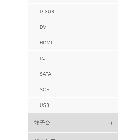
IC座
牛角
D-SUB
圆孔排母
FPC
DVI
圆孔排针
IDC
HDMI
跳线帽
红色IDC
RJ
PC104
Picoflex
SATA
排针
SATA
SCSI
针座胶壳端子
USB
+
端子台