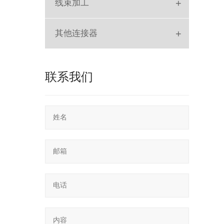
+
线束加工
排线
+
其他连接器
SLOT
联系我们
POGO PIN
RF
SD Card
轻触开关