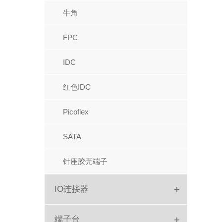
IC座
牛角
圆孔排母
FPC
圆孔排针
IDC
跳线帽
红色IDC
PC104
Picoflex
排针
SATA
针座胶壳端子
+
IO连接器
DC Jack
+
端子台