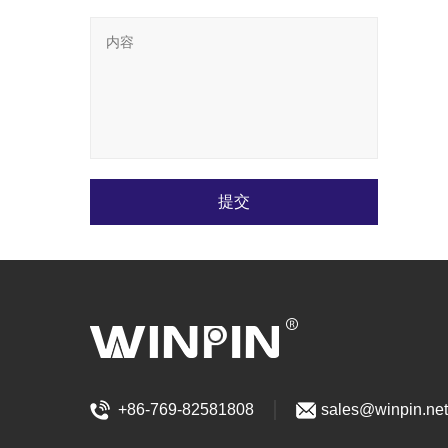
提交
+86-769-82581808
sales@winpin.net