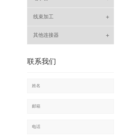
D-SUB
+
线束加工
DVI
排线
+
其他连接器
HDMI
SLOT
RJ
联系我们
POGO PIN
SATA
RF
SCSI
SD Card
USB
轻触开关