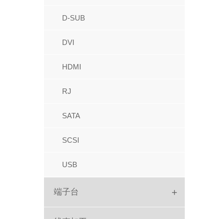
IC座
牛角
D-SUB
圆孔排母
FPC
DVI
圆孔排针
IDC
HDMI
跳线帽
红色IDC
RJ
PC104
Picoflex
SATA
排针
SATA
SCSI
针座胶壳端子
USB
+
端子台