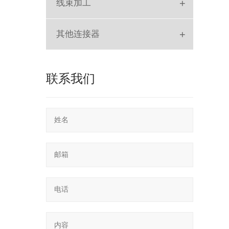
+
线束加工
排线
+
其他连接器
SLOT
联系我们
POGO PIN
RF
SD Card
轻触开关