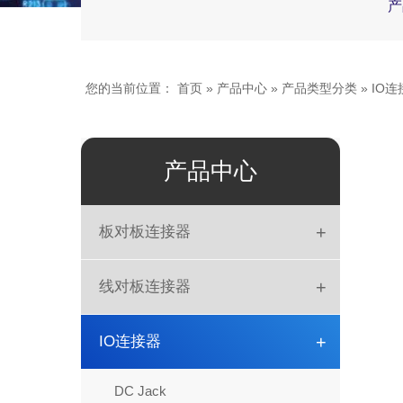
产
您的当前位置：
首页
»
产品中心
»
产品类型分类
»
IO连
产品中心
+
板对板连接器
板对板
+
线对板连接器
DIN41612
简牛
+
IO连接器
排母
DIP
DC Jack