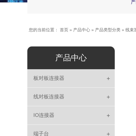
产
您的当前位置：
首页
»
产品中心
»
产品类型分类
»
线束
产品中心
+
板对板连接器
板对板
+
线对板连接器
DIN41612
简牛
+
IO连接器
排母
DIP
DC Jack
+
端子台