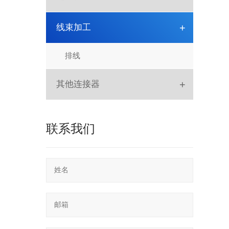
IC座
牛角
D-SUB
+
线束加工
圆孔排母
FPC
DVI
排线
圆孔排针
IDC
HDMI
+
其他连接器
跳线帽
红色IDC
RJ
PC104
SLOT
Picoflex
SATA
联系我们
排针
POGO PIN
SATA
SCSI
RF
针座胶壳端子
USB
SD Card
轻触开关