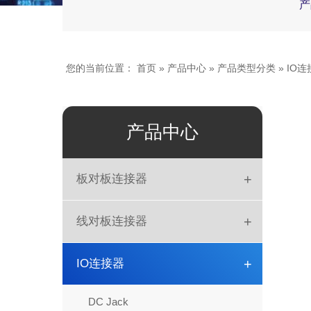
产
您的当前位置：
首页
»
产品中心
»
产品类型分类
»
IO连
产品中心
+
板对板连接器
板对板
+
线对板连接器
DIN41612
简牛
+
IO连接器
排母
DIP
DC Jack