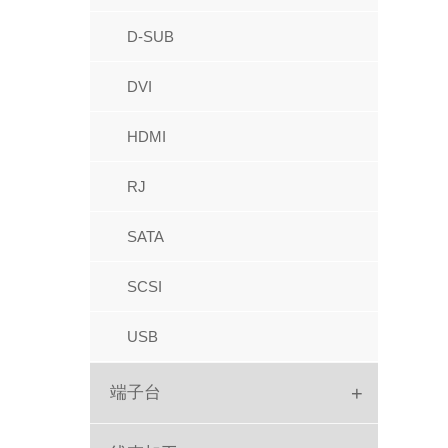
IC座
牛角
D-SUB
圆孔排母
FPC
DVI
圆孔排针
IDC
HDMI
跳线帽
红色IDC
RJ
PC104
Picoflex
SATA
排针
SATA
SCSI
针座胶壳端子
USB
+
端子台