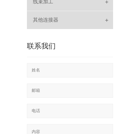
+
线束加工
排线
+
其他连接器
SLOT
联系我们
POGO PIN
RF
SD Card
轻触开关