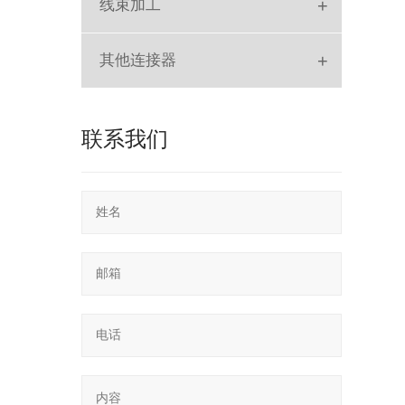
+
线束加工
排线
+
其他连接器
SLOT
联系我们
POGO PIN
RF
SD Card
轻触开关