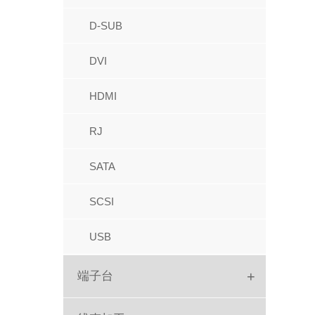
IC座
牛角
D-SUB
圆孔排母
FPC
DVI
圆孔排针
IDC
HDMI
跳线帽
红色IDC
RJ
PC104
Picoflex
SATA
排针
SATA
SCSI
针座胶壳端子
USB
+
端子台