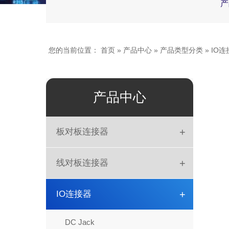
产
您的当前位置：
首页
»
产品中心
»
产品类型分类
»
IO连
产品中心
+
板对板连接器
板对板
+
线对板连接器
DIN41612
简牛
+
IO连接器
排母
DIP
DC Jack