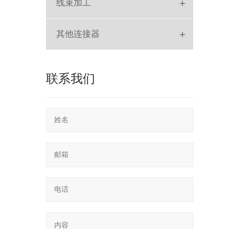
+
线束加工
排线
+
其他连接器
SLOT
联系我们
POGO PIN
RF
SD Card
轻触开关