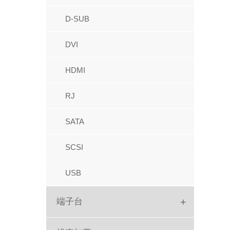
IC座
牛角
D-SUB
圆孔排母
FPC
DVI
圆孔排针
IDC
HDMI
跳线帽
红色IDC
RJ
PC104
Picoflex
SATA
排针
SATA
SCSI
针座胶壳端子
USB
+
端子台