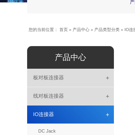
产
您的当前位置：
首页
»
产品中心
»
产品类型分类
»
IO连
产品中心
+
板对板连接器
板对板
+
线对板连接器
DIN41612
简牛
+
IO连接器
排母
DIP
DC Jack